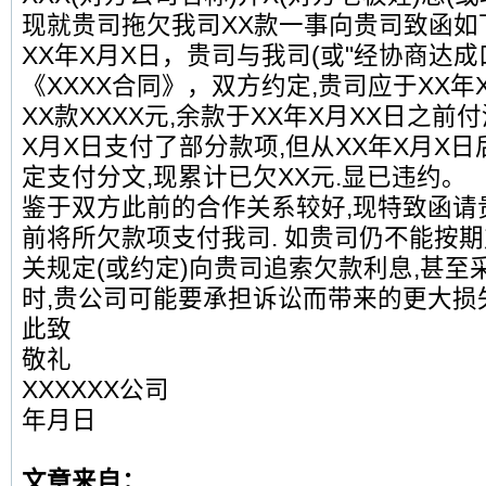
现就贵司拖欠我司XX款一事向贵司致函如
XX年X月X日，贵司与我司(或"经协商达成
《XXXX合同》，双方约定,贵司应于XX年
XX款XXXX元,余款于XX年X月XX日之前
X月X日支付了部分款项,但从XX年X月X日
定支付分文,现累计已欠XX元.显已违约。
鉴于双方此前的合作关系较好,现特致函请贵
前将所欠款项支付我司. 如贵司仍不能按
关规定(或约定)向贵司追索欠款利息,甚至
时,贵公司可能要承担诉讼而带来的更大损
此致
敬礼
XXXXXX公司
年月日
文章来自：