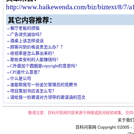
http://www.baikew
enda.com/biz/biztext/8/7/a
其它内容推荐：
→餐厅老板的烦恼
→广告讲究诚信吗？
→酒桌上该怎样说话
→顾客问到价格说贵怎么办？？
→收视率是怎么算出来的?
→那些卖安利的人能赚钱吗?
→C外面加个圆圈是copyright的意思吗?
→CPI是什么意思？
→什么是公司
→谁能帮我写一份追欠管理员的竞聘书
→项目策划书应该怎么写？
→请给我一份邀请对方领导的邀请涵的范文
敬请注意：百科问答网内容来源于网络或民间经验收集，仅供
关于我们 
百科问答网 Copyright ©2005 - 