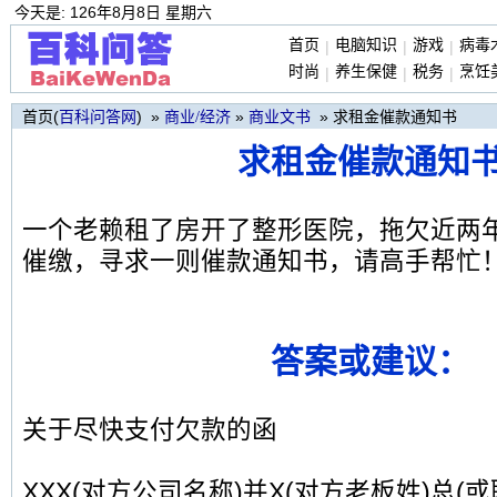
今天是: 126年8月8日 星期六
首页
电脑知识
游戏
病毒
|
|
|
时尚
养生保健
税务
烹饪
|
|
|
首页(
) »
»
» 求租金催款通知书
百科问答网
商业/经济
商业文书
求租金催款通知
一个老赖租了房开了整形医院，拖欠近两
催缴，寻求一则催款通知书，请高手帮忙
答案或建议：
关于尽快支付欠款的函
XXX(对方公司名称)并X(对方老板姓)总(或