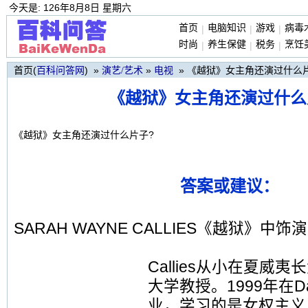
今天是: 126年8月8日 星期六
首页
电脑知识
游戏
病毒
|
|
|
时尚
养生保健
税务
烹饪
|
|
|
首页(
) »
»
» 《越狱》女主角还演过什么
百科问答网
演艺/艺术
电视
《越狱》女主角还演过什么
《越狱》女主角还演过什么片子?
答案或建议：
SARAH WAYNE CALLIES《越狱》中饰演Sa
Callies从小在夏威
大学教授。1999年在Da
业，学习的是女权主义