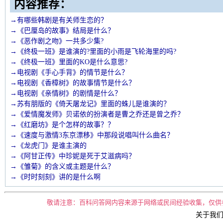
内容推荐：
→有哪些韩剧是有关师生恋的？
→《巴厘岛的故事》结局是什么？
→《恶作剧之吻》一共多少集?
→《终极一班》是谁演的?里面的小雨是飞轮海里的吗?
→《终极一班》里面的KO是什么意思?
→电视剧《手心手背》的情节是什么？
→电视剧《香樟树》的故事情节是什么？
→电视剧《亲情树》的剧情是什么？
→苏有朋版的《倚天屠龙记》里面的蛛儿是谁演的？
→《爱情魔发师》贝诺依的扮演者是曹之乔还是曾之乔？
→《红磨坊》是个怎样的故事？？
→《速度与激情3东京漂移》中那段说唱叫什么曲名？
→《龙虎门》是谁主演的
→《阿甘正传》中珍妮是死于艾滋病吗？
→《雏菊》的含义或主题是什么？
→《时时刻刻》讲的是什么啊
敬请注意：百科问答网内容来源于网络或民间经验收集，仅供
关于我们 