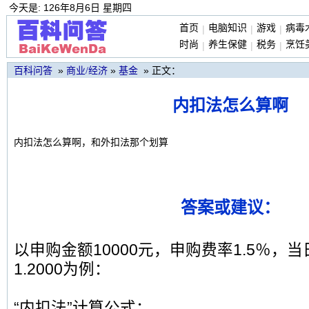
今天是: 126年8月6日 星期四
首页
电脑知识
游戏
病毒
|
|
|
时尚
养生保健
税务
烹饪
|
|
|
»
»
» 正文：
百科问答
商业/经济
基金
内扣法怎么算啊
内扣法怎么算啊，和外扣法那个划算
答案或建议：
以申购金额10000元，申购费率1.5％，
1.2000为例：
“内扣法”计算公式：