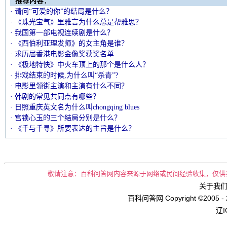
推荐内容：
· 请问“可爱的你”的结局是什么？
· 《珠光宝气》里雅言为什么总是帮雅思？
· 我国第一部电视连续剧是什么？
· 《西伯利亚理发师》的女主角是谁？
· 求历届香港电影金像奖获奖名单
· 《极地特快》中火车顶上的那个是什么人？
· 排戏结束的时候,为什么叫“杀青”?
· 电影里领街主演和主演有什么不同？
· 韩剧的常见共同点有哪些？
· 日照重庆英文名为什么叫chongqing blues
· 宫锁心玉的三个结局分别是什么？
· 《千与千寻》所要表达的主旨是什么？
敬请注意：百科问答网内容来源于网络或民间经验收集，仅供
关于我们 
百科问答网 Copyright ©2005 - 
辽I