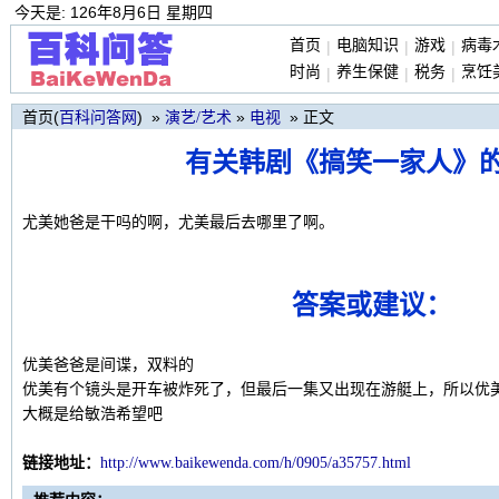
今天是: 126年8月6日 星期四
首页
电脑知识
游戏
病毒
|
|
|
时尚
养生保健
税务
烹饪
|
|
|
首页(
) »
»
» 正文
百科问答网
演艺/艺术
电视
有关韩剧《搞笑一家人》
尤美她爸是干吗的啊，尤美最后去哪里了啊。
答案或建议：
优美爸爸是间谍，双料的
优美有个镜头是开车被炸死了，但最后一集又出现在游艇上，所以优
大概是给敏浩希望吧
链接地址：
http://www.baikewen
da.com/h/0905/
a35757.html