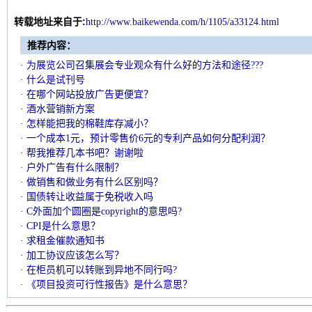
转载地址来自于:
http://www.baikewend
a.com/h/1105/a3
3124.html
推荐内容：
· 为展览公司召集展会专业观众有什么好的方法和途径???
· 什么是试刊号
· 在哪个网站投放广告更便宜？
· 酒水营销新方案
· 怎样能把我的棉鞋库存减小？
· 一个成本1元，预计零售价6元的专利产品如何分配利润？
· 帮我推荐几本书吧？谢谢啦
· 户外广告有什么限制？
· 做销售和做业务有什么区别吗？
· 国债转让收益属于免税收入吗
· C外面加个圆圈是copyright的意思吗?
· CPI是什么意思？
· 求租金催款通知书
· 加工协议应该怎么写？
· 在柜员机可以转账到异地不同行吗?
· 《项目投资可行性报告》是什么意思？