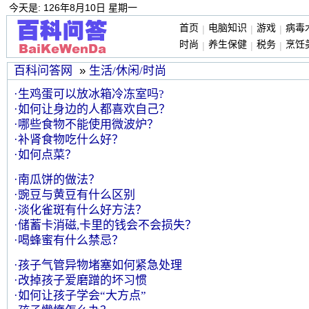
今天是: 126年8月10日 星期一
首页
电脑知识
游戏
病毒
|
|
|
时尚
养生保健
税务
烹饪
|
|
|
百科问答网
»
生活/休闲/时尚
·生鸡蛋可以放冰箱冷冻室吗?
·如何让身边的人都喜欢自己？
·哪些食物不能使用微波炉？
·补肾食物吃什么好？
·如何点菜？
·南瓜饼的做法？
·豌豆与黄豆有什么区别
·淡化雀斑有什么好方法？
·储蓄卡消磁,卡里的钱会不会损失？
·喝蜂蜜有什么禁忌？
·孩子气管异物堵塞如何紧急处理
·改掉孩子爱磨蹭的坏习惯
·如何让孩子学会“大方点”