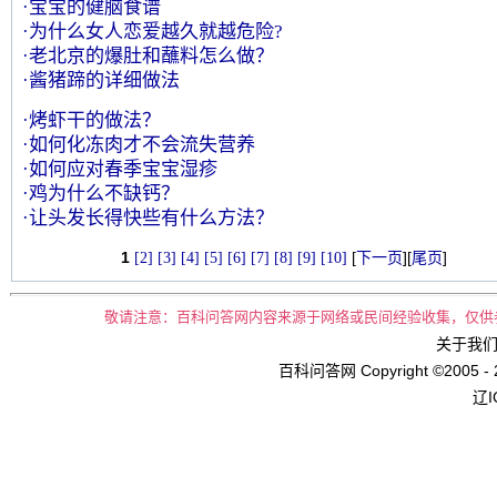
·宝宝的健脑食谱
·为什么女人恋爱越久就越危险?
·老北京的爆肚和蘸料怎么做？
·酱猪蹄的详细做法
·烤虾干的做法？
·如何化冻肉才不会流失营养
·如何应对春季宝宝湿疹
·鸡为什么不缺钙？
·让头发长得快些有什么方法？
1
[
][
]
[2]
[3]
[4]
[5]
[6]
[7]
[8]
[9]
[10]
下一页
尾页
敬请注意：百科问答网内容来源于网络或民间经验收集，仅供
关于我们 
百科问答网 Copyright ©2005 -
辽I